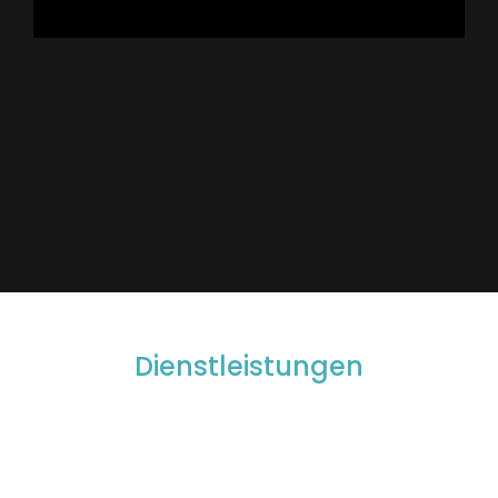
Dienstleistungen
Wenn Sie sich für uns entscheiden, dann entscheiden
Sie sich für