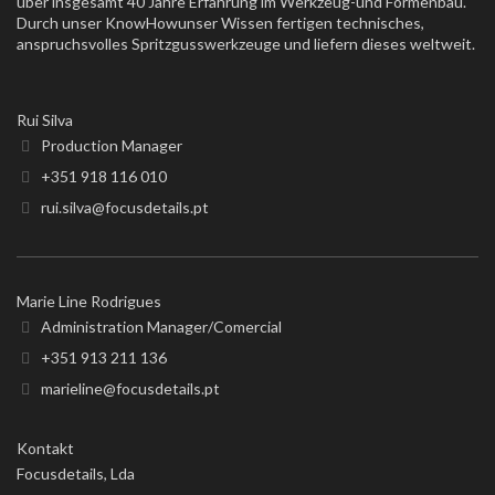
über insgesamt 40 Jahre Erfahrung im Werkzeug-und Formenbau.
Durch unser KnowHowunser Wissen fertigen technisches,
anspruchsvolles Spritzgusswerkzeuge und liefern dieses weltweit.
Rui Silva
Production Manager
+351 918 116 010
rui.silva@focusdetails.pt
Marie Line Rodrigues
Administration Manager/Comercial
+351 913 211 136
marieline@focusdetails.pt
Kontakt
Focusdetails, Lda