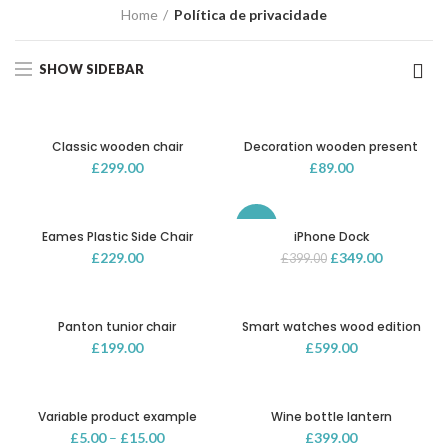
Home
Política de privacidade
SHOW SIDEBAR
Classic wooden chair
Decoration wooden present
£
299.00
£
89.00
-13%
Eames Plastic Side Chair
iPhone Dock
£
229.00
£
349.00
£
399.00
Panton tunior chair
Smart watches wood edition
£
199.00
£
599.00
Variable product example
Wine bottle lantern
£
5.00
–
£
15.00
£
399.00