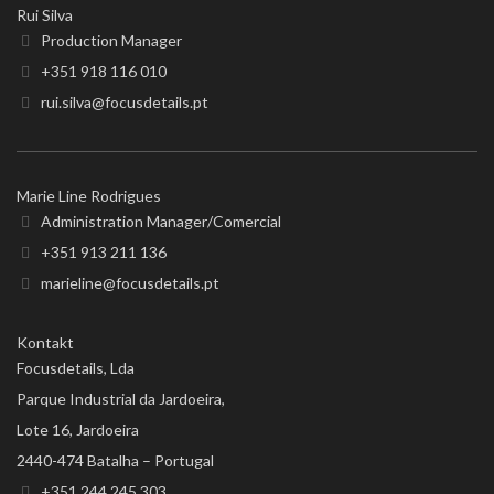
Rui Silva
Production Manager
+351 918 116 010
rui.silva@focusdetails.pt
Marie Line Rodrigues
Administration Manager/Comercial
+351 913 211 136
marieline@focusdetails.pt
Kontakt
Focusdetails, Lda
Parque Industrial da Jardoeira,
Lote 16, Jardoeira
2440-474 Batalha – Portugal
+351 244 245 303